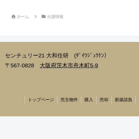
ホーム
分譲情報
センチュリー21 大和住研 (ﾀﾞｲﾜｼﾞｭｳｹﾝ）
〒567-0828
大阪府茨木市舟木町5-9
トップページ
売主物件
購入
売却
新築請負