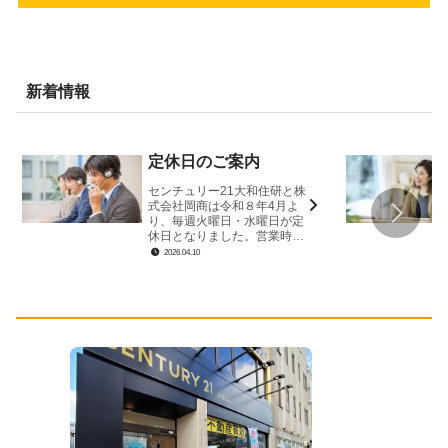
新着情報
定休日のご案内
センチュリー21大和住研と株
式会社岡商は令和８年4月よ
り、毎週火曜日・水曜日が定
休日となりました。営業時間
は9時30分～18時30分です。
2026.04.10