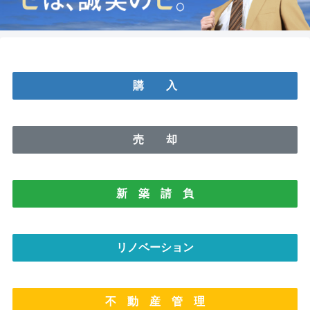
購 入
売 却
新 築 請 負
リノベーション
不 動 産 管 理