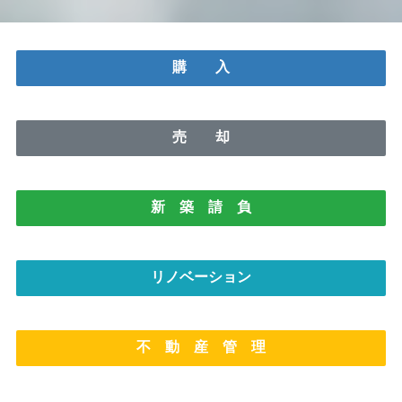
購 入
売 却
新 築 請 負
リノベーション
不 動 産 管 理