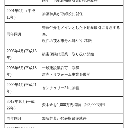
同年 宅地建物取引業の免許取得
2001年9月（平成
加藤幹典が取締役に就任
13年)
売買仲介をメインとした不動産取引に専念する
同年同月
為、
現在の茨木市舟木町5-9に移転
2005年4月(平成13
損害保険代理業 取り扱い開始
年)
2006年6月(平成18
一般建設業許可 取得
年)
建売・リフォーム事業を展開
2009年4月(平成21
センチュリー21に加盟
年)
2017年10月(平成
資本金を1,000万円増額 計2,000万円
29年)
同年同月
加藤幹典が代表取締役就任